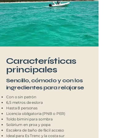
Características
principales
Sencillo, cómodo y con los
ingredientes para relajarse
Con o sin patrón
6,5 metros de eslora
Hasta 8 personas
Licencia obligatoria (PNB o PER)
Toldo bimini para sombra
Solárium en proa y popa
Escalera de baño de fácil acceso
Ideal para Es Trenc y la costa sur