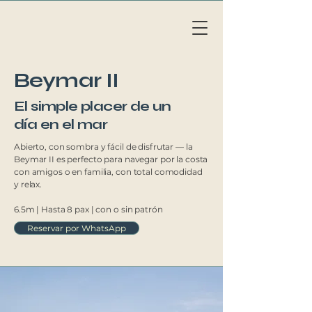
Li
v
eAb
o
a
r
d
MAL
L
OR
C
A
Beymar II
El simple placer de un
día en el mar
Abierto, con sombra y fácil de disfrutar — la
Beymar II es perfecto para navegar por la costa
con amigos o en familia, con total comodidad
y relax.
6.5m | Hasta 8 pax | con o sin patrón
Reservar por WhatsApp