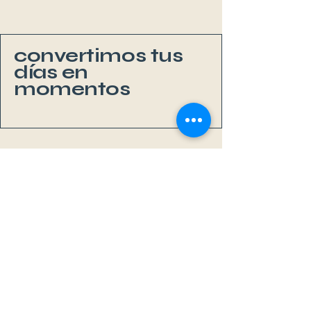
convertimos tus
días en
momentos
Li
v
eAb
o
a
r
d
MAL
L
OR
C
A
Sa Rápita, Mallorca
+34 667 352 177
info@liveaboardmallorca.com