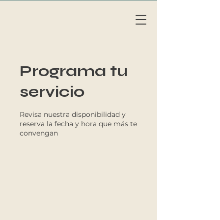
Li
v
eAb
o
a
r
d
MAL
L
OR
C
A
Programa tu
servicio
Revisa nuestra disponibilidad y
reserva la fecha y hora que más te
convengan