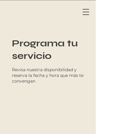
Li
v
eAb
o
a
r
d
MAL
L
OR
C
A
Programa tu
servicio
Revisa nuestra disponibilidad y
reserva la fecha y hora que más te
convengan